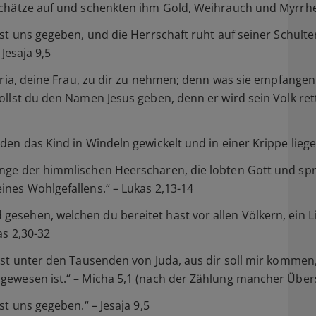
Schätze auf und schenkten ihm Gold, Weihrauch und Myrrhe
ist uns gegeben, und die Herrschaft ruht auf seiner Schul
 Jesaja 9,5
aria, deine Frau, zu dir zu nehmen; denn was sie empfangen
ollst du den Namen Jesus geben, denn er wird sein Volk ret
en das Kind in Windeln gewickelt und in einer Krippe liege
nge der himmlischen Heerscharen, die lobten Gott und spr
ines Wohlgefallens.“ – Lukas 2,13-14
esehen, welchen du bereitet hast vor allen Völkern, ein L
as 2,30-32
st unter den Tausenden von Juda, aus dir soll mir kommen, 
gewesen ist.“ – Micha 5,1 (nach der Zählung mancher Übe
st uns gegeben.“ – Jesaja 9,5