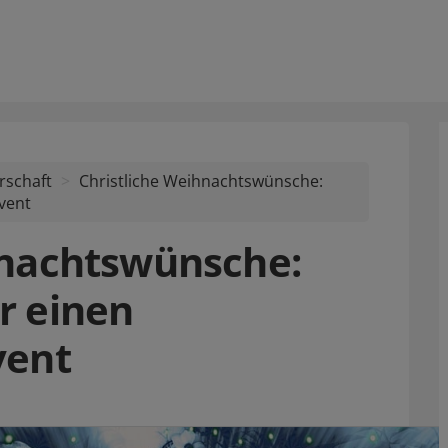
rschaft
Christliche Weihnachtswünsche:
vent
hnachtswünsche:
r einen
vent